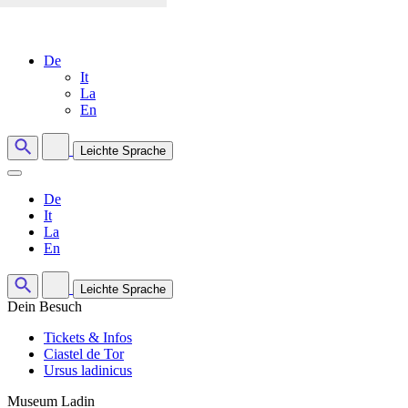
De
It
La
En
Leichte Sprache
De
It
La
En
Leichte Sprache
Dein Besuch
Tickets & Infos
Ciastel de Tor
Ursus ladinicus
Museum Ladin