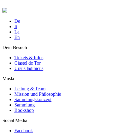
De
It
La
En
Dein Besuch
Tickets & Infos
Ciastel de Tor
Ursus ladinicus
Musla
Leitung & Team
Mission und Philosophie
Sammlungskonzept
Sammlung
Bookshop
Social Media
Facebook