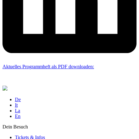
Aktuelles Programmheft als PDF downloaden:
De
It
La
En
Dein Besuch
Tickets & Infos