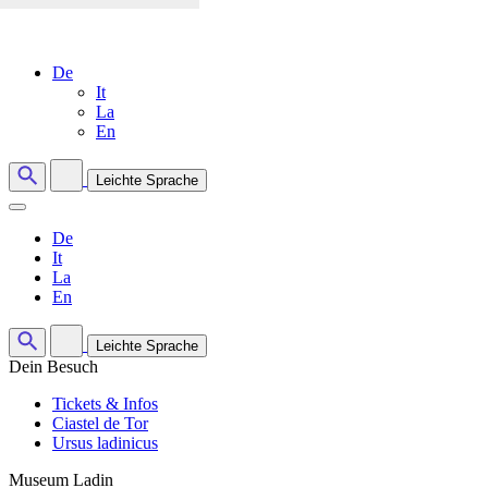
De
It
La
En
Leichte Sprache
De
It
La
En
Leichte Sprache
Dein Besuch
Tickets & Infos
Ciastel de Tor
Ursus ladinicus
Museum Ladin