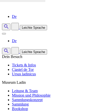
De
Leichte Sprache
De
Leichte Sprache
Dein Besuch
Tickets & Infos
Ciastel de Tor
Ursus ladinicus
Museum Ladin
Leitung & Team
Mission und Philosophie
Sammlungskonzept
Sammlung
Bookshop